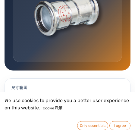
尺寸範圍
12 to 108 mm
We use cookies to provide you a better user experience
on this website.
Cookie 政策
壓接輪廓
Only essentials
I agree
Contour M