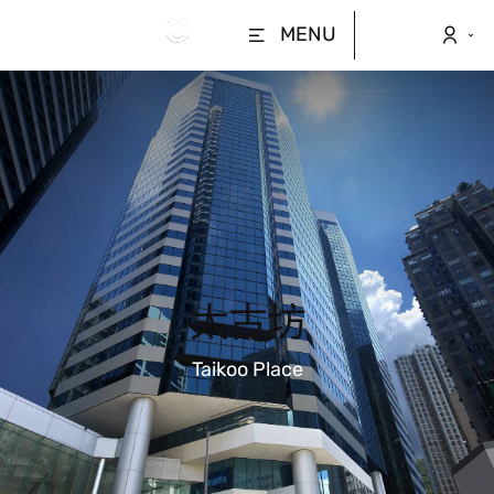
MENU
太古坊
Taikoo Place