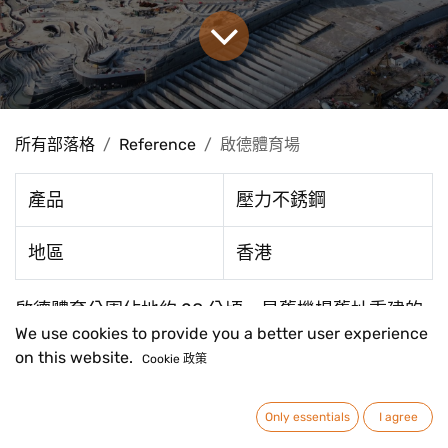
所有部落格
Reference
啟德體育場
產品
壓力不銹鋼
地區
香港
啟德體育公園佔地約 28 公頃，是舊機場舊址重建的
We use cookies to provide you a better user experience
重點，為各種興趣提供世界級的目的地。
on this website.
Cookie 政策
體育公園擁有各種世界級設施，可容納數萬名觀眾，
Only essentials
I agree
可客製化的座椅和舞台設置，可舉辦國際比賽和大型