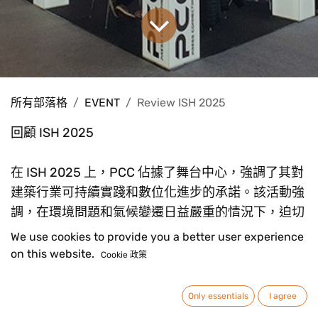
所有部落格
EVENT
Review ISH 2025
回顧 ISH 2025
在 ISH 2025 上，PCC 佔據了舞台中心，強調了其對
建築行業可持續實踐和數位化進步的承諾。該活動強
調，在環境問題和氣候變遷日益嚴重的情況下，迫切
需要優化水、熱和空氣的利用。
We use cookies to provide you a better user experience
on this website.
Cookie 政策
今年的展會展示了業界擁抱數位化和永續發展雙重轉
型的決心。與會者目睹了一系列前所未有的創新，從
Only essentials
I agree
先進的加熱和冷卻系統到尖端的水管理技術。博覽會